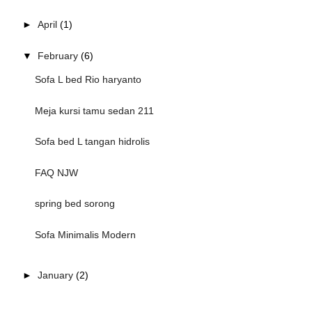
►
April
(1)
▼
February
(6)
Sofa L bed Rio haryanto
Meja kursi tamu sedan 211
Sofa bed L tangan hidrolis
FAQ NJW
spring bed sorong
Sofa Minimalis Modern
►
January
(2)