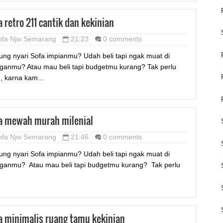
a retro 211 cantik dan kekinian
ofa Njw Semarang
21:23
0 comments
ung nyari Sofa impianmu? Udah beli tapi ngak muat di
ganmu? Atau mau beli tapi budgetmu kurang? Tak perlu
u, karna kam...
a mewah murah milenial
ofa Njw Semarang
21:46
0 comments
ung nyari Sofa impianmu? Udah beli tapi ngak muat di
ganmu? Atau mau beli tapi budgetmu kurang? Tak perlu
a minimalis ruang tamu kekinian