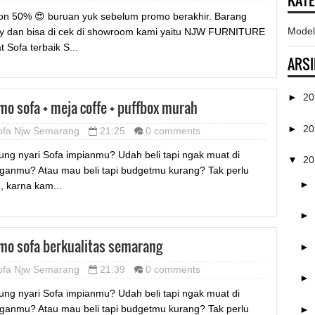
KAT
on 50% 😍 buruan yuk sebelum promo berakhir. Barang
Model
y dan bisa di cek di showroom kami yaitu NJW FURNITURE
t Sofa terbaik S...
ARSI
►
2
mo sofa + meja coffe + puffbox murah
►
2
ofa Njw Semarang
21:25
0 comments
ung nyari Sofa impianmu? Udah beli tapi ngak muat di
▼
2
ganmu? Atau mau beli tapi budgetmu kurang? Tak perlu
►
u, karna kam...
►
mo sofa berkualitas semarang
►
ofa Njw Semarang
21:39
0 comments
►
ung nyari Sofa impianmu? Udah beli tapi ngak muat di
ganmu? Atau mau beli tapi budgetmu kurang? Tak perlu
►