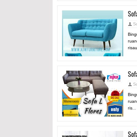
Sof
S
Bing
ruan
risa
Sof
S
Bing
ruan
ris...
Sof