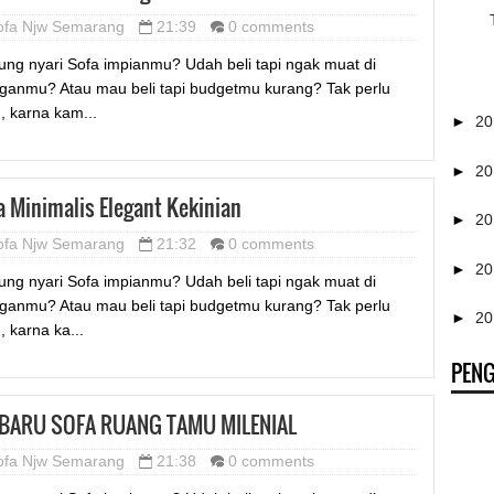
ofa Njw Semarang
21:39
0 comments
ung nyari Sofa impianmu? Udah beli tapi ngak muat di
ganmu? Atau mau beli tapi budgetmu kurang? Tak perlu
u, karna kam...
►
2
►
2
a Minimalis Elegant Kekinian
►
2
ofa Njw Semarang
21:32
0 comments
►
2
ung nyari Sofa impianmu? Udah beli tapi ngak muat di
ganmu? Atau mau beli tapi budgetmu kurang? Tak perlu
►
2
, karna ka...
PEN
BARU SOFA RUANG TAMU MILENIAL
ofa Njw Semarang
21:38
0 comments