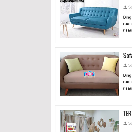
S
Bing
ruan
risa
Sof
S
Bing
ruan
risau
TER
S