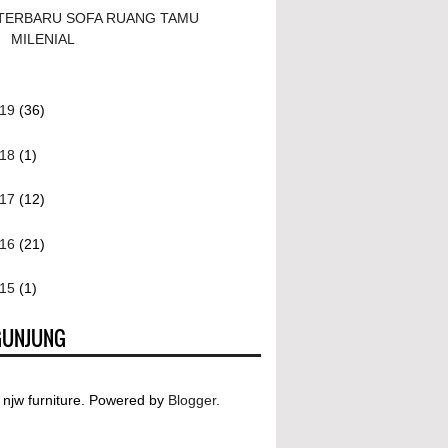
TERBARU SOFA RUANG TAMU
MILENIAL
019
(36)
018
(1)
017
(12)
016
(21)
015
(1)
GUNJUNG
njw furniture. Powered by
Blogger
.