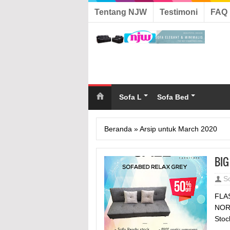
Tentang NJW
Testimoni
FAQ
Sofa L
Sofa Bed
Beranda
»
Arsip untuk March 2020
BIG
S
FLAS
NORM
Stock