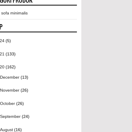
EGORI PRODUK
 sofa minimalis
P
024
(5)
021
(133)
020
(162)
December
(13)
November
(26)
October
(26)
September
(24)
August
(16)