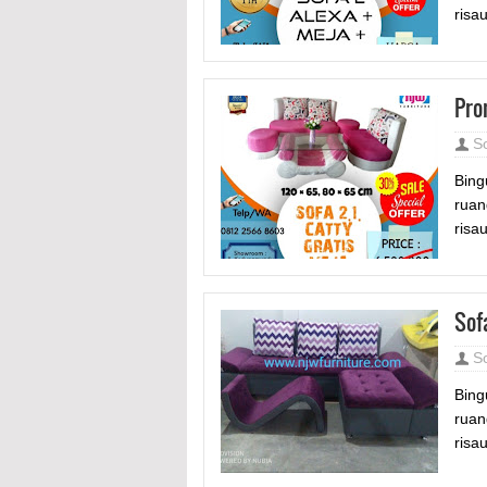
risa
Pro
S
Bing
ruan
risau
Sof
S
Bing
ruan
risa