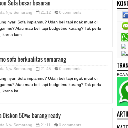
kon Sofa besar besaran
KONT
ofa Njw Semarang
21:12
0 comments
ung nyari Sofa impianmu? Udah beli tapi ngak muat di
ganmu? Atau mau beli tapi budgetmu kurang? Tak perlu
u, karna kam...
mo sofa berkualitas semarang
TRAN
ofa Njw Semarang
21:45
0 comments
BCA A
ung nyari Sofa impianmu? Udah beli tapi ngak muat di
ganmu? Atau mau beli tapi budgetmu kurang? Tak perlu
, karna ka...
ARTI
a Diskon 50% barang ready
ofa Njw Semarang
21:11
0 comments