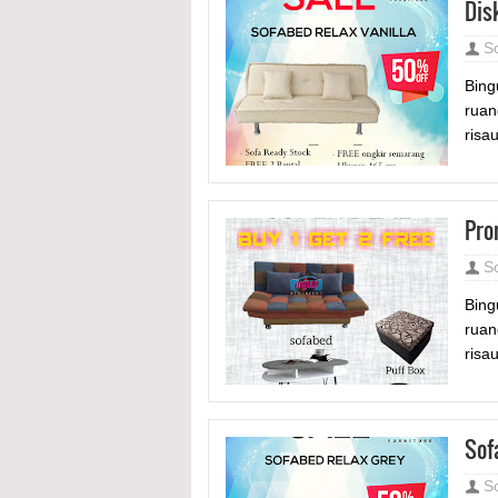
Dis
S
Bing
ruan
risa
Pro
S
Bing
ruan
risau
Sof
S