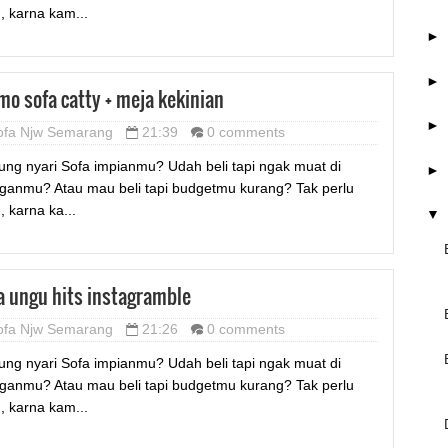
u, karna kam...
►
►
mo sofa catty + meja kekinian
►
ofa Njw Semarang
21:39
0 comments
ung nyari Sofa impianmu? Udah beli tapi ngak muat di
►
ganmu? Atau mau beli tapi budgetmu kurang? Tak perlu
, karna ka...
▼
a ungu hits instagramble
ofa Njw Semarang
21:26
0 comments
ung nyari Sofa impianmu? Udah beli tapi ngak muat di
ganmu? Atau mau beli tapi budgetmu kurang? Tak perlu
u, karna kam...