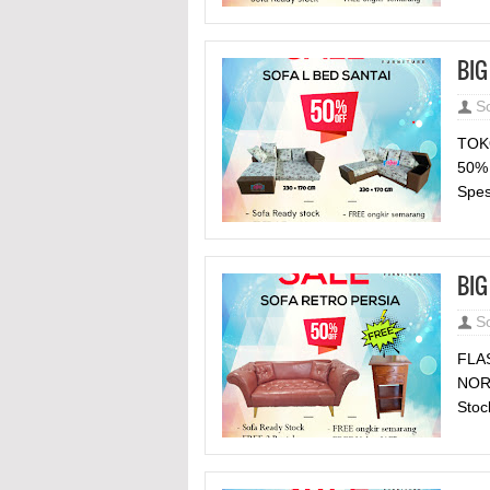
BIG
S
TOK
50% 
Spesi
BIG
S
FLAS
NORM
Stock