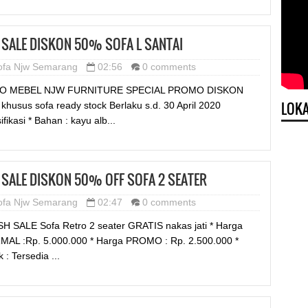
 SALE DISKON 50% SOFA L SANTAI
ofa Njw Semarang
02:56
0 comments
O MEBEL NJW FURNITURE SPECIAL PROMO DISKON
LOKA
khusus sofa ready stock Berlaku s.d. 30 April 2020
fikasi * Bahan : kayu alb...
 SALE DISKON 50% OFF SOFA 2 SEATER
ofa Njw Semarang
02:47
0 comments
H SALE Sofa Retro 2 seater GRATIS nakas jati * Harga
AL :Rp. 5.000.000 * Harga PROMO : Rp. 2.500.000 *
 : Tersedia ...