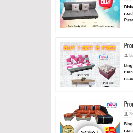
Disk
read
Pusa
Pro
S
Bing
ruan
risa
Pro
S
Bing
ruan