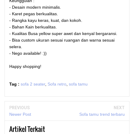
Keunggulan :
- Desain modern minimalis.
- Karet pegas berkualitas.
- Rangka kayu keras, kuat, dan kokoh.
- Bahan Kain berkualitas.
- Kualitas Busa yellow super awet dan kenyal bergaransi.
- Bisa custom ukuran sesuai ruangan dan warna sesuai
selera.
- Nego available! :))
Happy shopping!
Tag :
sofa 2 seater
,
Sofa retro
,
sofa tamu
PREVIOUS
NEXT
Newer Post
Sofa tamu trend terbaru
Artikel Terkait