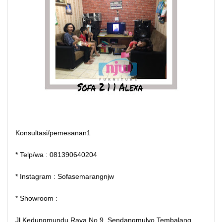
Konsultasi/pemesanan1
* Telp/wa : 081390640204
* Instagram : Sofasemarangnjw
* Showroom :
Jl Kedungmundu Raya No.9, Sendangmulyo,Tembalang,