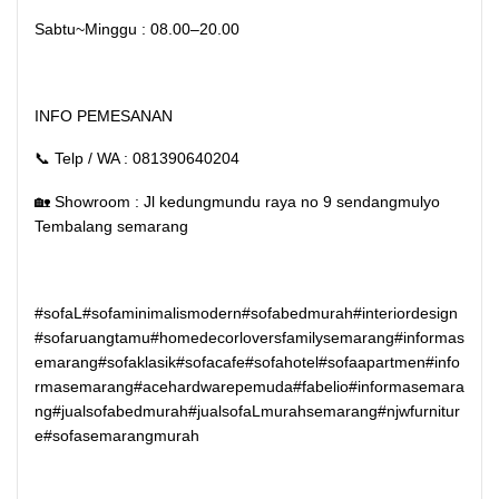
Sabtu~Minggu : 08.00–20.00
INFO PEMESANAN
📞 Telp / WA : 081390640204
🏡 Showroom : Jl kedungmundu raya no 9 sendangmulyo
Tembalang semarang
#sofaL#sofaminimalismodern#sofabedmurah#interiordesign
#sofaruangtamu#homedecorloversfamilysemarang#informas
emarang#sofaklasik#sofacafe#sofahotel#sofaapartmen#info
rmasemarang#acehardwarepemuda#fabelio#informasemara
ng#jualsofabedmurah#jualsofaLmurahsemarang#njwfurnitur
e#sofasemarangmurah