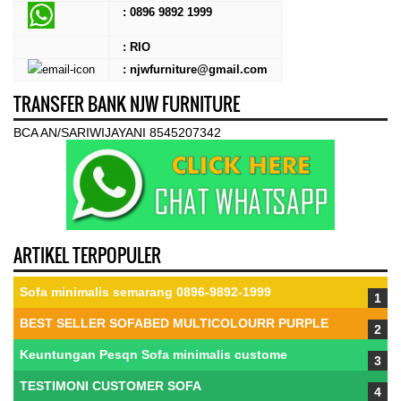
:
0896 9892 1999
: RIO
: njwfurniture@gmail.com
TRANSFER BANK NJW FURNITURE
BCA AN/SARIWIJAYANI 8545207342
ARTIKEL TERPOPULER
Sofa minimalis semarang 0896-9892-1999
BEST SELLER SOFABED MULTICOLOURR PURPLE
Keuntungan Pesqn Sofa minimalis custome
TESTIMONI CUSTOMER SOFA