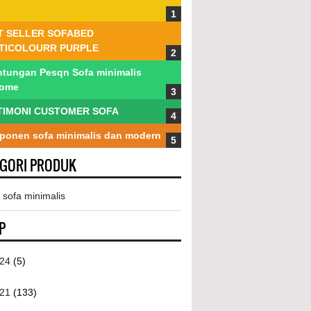
T SELLER SOFABED
TICOLOURR PURPLE
tungan Pesqn Sofa minimalis
tome
TIMONI CUSTOMER SOFA
onen sofa minimalis dan modern
EGORI PRODUK
 sofa minimalis
P
024
(5)
021
(133)