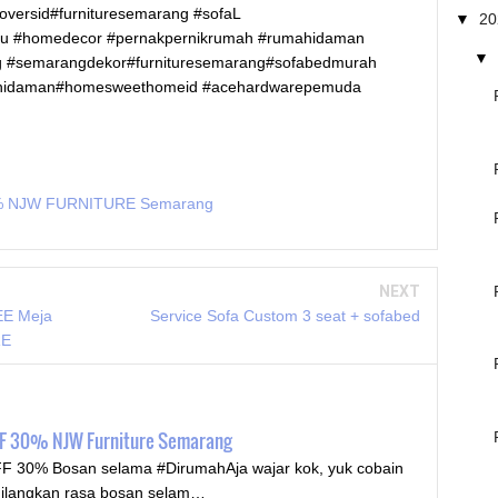
versid#furnituresemarang #sofaL
▼
2
amu #homedecor #pernakpernikrumah #rumahidaman
▼
 #semarangdekor#furnituresemarang#sofabedmurah
ahidaman#homesweethomeid #acehardwarepemuda
0% NJW FURNITURE Semarang
NEXT
EE Meja
Service Sofa Custom 3 seat + sofabed
RE
F 30% NJW Furniture Semarang
 30% Bosan selama #DirumahAja wajar kok, yuk cobain
hilangkan rasa bosan selam…