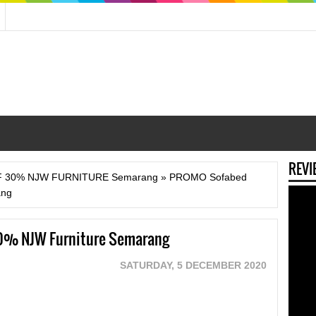
REVI
FF 30% NJW FURNITURE Semarang
»
PROMO Sofabed
ang
0% NJW Furniture Semarang
SATURDAY, 5 DECEMBER 2020