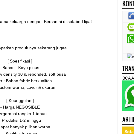
KONT
ma keluarga dengan. Bersantai di sofabed lipat
apatkan produk nya sekarang jugaa
[ Spesifikasi ]
TRAN
- Bahan : Kayu pinus
ow density 30 & rebonded, soft busa
BCA A
r : Bahan fabric berkualitas
custom warna, cover & ukuran
[ Keunggulan ]
- Harga NEGOSIBLE
ergaransi rangka 1 tahun
ARTI
- Produksi 1-2 minggu
dapat banyak pilihan warna
Sofa
- Kualitas terjamin