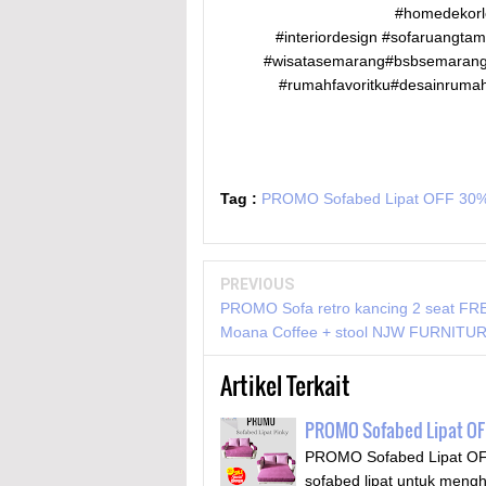
#homedekorlo
#interiordesign #sofaruangt
#wisatasemarang#bsbsemarang
#rumahfavoritku#desainrum
Tag :
PROMO Sofabed Lipat OFF 3
PREVIOUS
PROMO Sofa retro kancing 2 seat FR
Moana Coffee + stool NJW FURNITU
Artikel Terkait
PROMO Sofabed Lipat OF
PROMO Sofabed Lipat OFF
sofabed lipat untuk meng