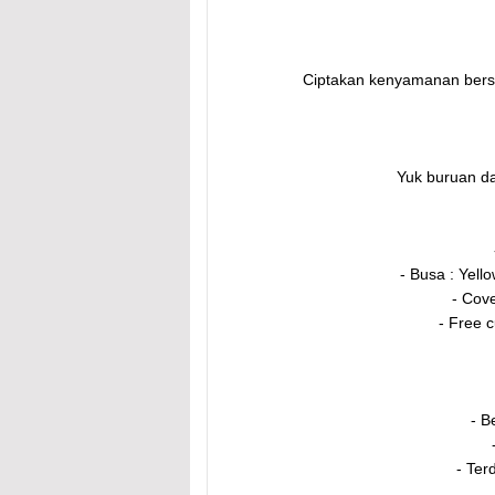
Ciptakan kenyamanan bersa
Yuk buruan d
- Busa : Yell
- Cove
- Free 
- B
- Ter