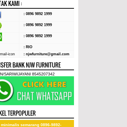
AK KAMI :
: 0896 9892 1999
: 0896 9892 1999
:
0896 9892 1999
: RIO
: njwfurniture@gmail.com
SFER BANK NJW FURNITURE
N/SARIWIJAYANI 8545207342
KEL TERPOPULER
 minimalis semarang 0896-9892-