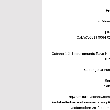
- F
-
- Dibua
[ 
Call/WA 0813 9064 0
Cabang 1 Jl. Kedungmundu Raya No
Tun
Cabang 2 Jl Pu
Sen
Sab
#njwfurniture #sofanjwsem
#sofabedterbaru#informasemarang #
#sofamodern #sofabedmi