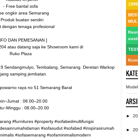
1999
- Free bantal sofa
ree ongkir area Semarang
BES
 Produk buatan sendiri
MUL
t dengan tenaga profesional
Keun
cus
INFO DAN PEMESANAN ]
204 atau datang saja ke Showroom kami di
TES
Ruko Plaza
Komp
.9 Sendangmulyo, Tembalang, Semarang. Deretan Warkop
KAT
jang samping jembatan.
Model
spowarno raya no 51 Semarang Barat
ARSI
in~Jumat : 08.00–20.00
tu~Minggu : 08.00–20.00
►
2
arang #furnitures #property #sofabedmultifungsi
desainrumahidaman #sofasudut #sofabed #inspirasirumah
►
2
nimalis #sofasemarang #sofaminimalismodern