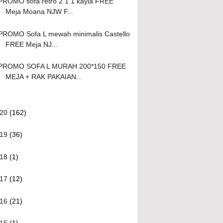
PROMO sofa retro 2 1 1 kayla FREE
Meja Moana NJW F...
PROMO Sofa L mewah minimalis Castello
FREE Meja NJ...
PROMO SOFA L MURAH 200*150 FREE
MEJA + RAK PAKAIAN...
020
(162)
019
(36)
018
(1)
017
(12)
016
(21)