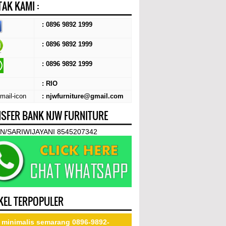
AK KAMI :
: 0896 9892 1999
: 0896 9892 1999
:
0896 9892 1999
: RIO
: njwfurniture@gmail.com
SFER BANK NJW FURNITURE
N/SARIWIJAYANI 8545207342
KEL TERPOPULER
 minimalis semarang 0896-9892-