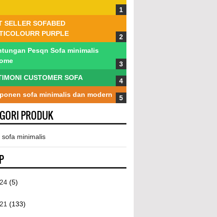
T SELLER SOFABED
TICOLOURR PURPLE
tungan Pesqn Sofa minimalis
tome
TIMONI CUSTOMER SOFA
onen sofa minimalis dan modern
EGORI PRODUK
 sofa minimalis
P
024
(5)
021
(133)