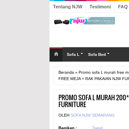
Tentang NJW
Testimoni
FAQ
Sofa L
Sofa Bed
Beranda
»
Promo sofa L murah free m
FREE MEJA + RAK PAKAIAN NJW FU
PROMO SOFA L MURAH 200*1
FURNITURE
OLEH
SOFA NJW SEMARANG
Bagikan :
Tweet