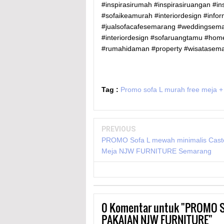
#inspirasirumah #inspirasiruangan #i
#sofaikeamurah #interiordesign #in
#jualsofacafesemarang #weddingsem
#interiordesign #sofaruangtamu #ho
#rumahidaman #property #wisatasem
Tag :
Promo sofa L murah free meja +
PREVIOUS
PROMO Sofa L mewah minimalis Cast
Meja NJW FURNITURE Semarang
0
Komentar untuk "PROMO S
PAKAIAN NJW FURNITURE"