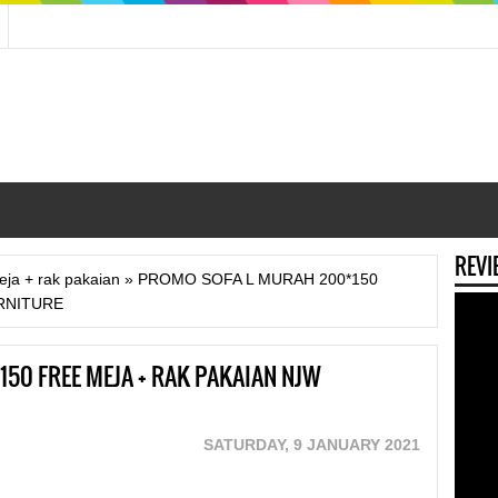
REVI
eja + rak pakaian
»
PROMO SOFA L MURAH 200*150
RNITURE
50 FREE MEJA + RAK PAKAIAN NJW
SATURDAY, 9 JANUARY 2021