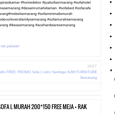
►
nspirasikamar #homedekor #jualsofasrmarang #sofahotel
formasemarang #desainrumahidaman #sofabed #sofacafe
►
arang#mebelsemarang #sofaminimalismurah
medecorloversfamilysemarang #sofamurahsemarang
►
arang #ikeasemarang #acehardwaresemarang
►
 rak pakaian
►
►
NEXT
▼
ello FREE
PROMO Sofa L retro Santiago NJW FURNITURE
Semarang
OFA L MURAH 200*150 FREE MEJA + RAK