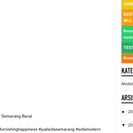
1999
BES
MUL
Keun
cus
TES
Komp
KAT
Model
ARSI
►
2
1 Semarang Barat
▼
2
furnishinghappiness #jualsofasemarang #sofamodern