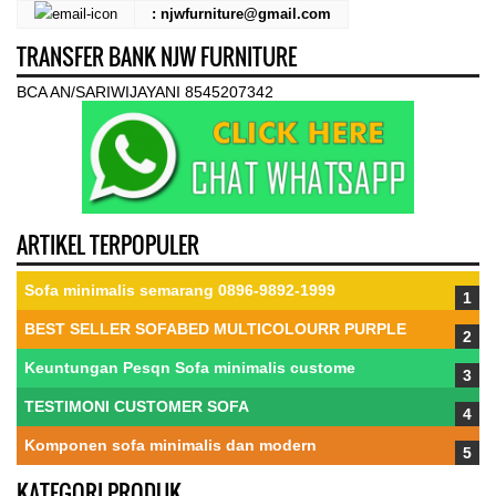
: njwfurniture@gmail.com
TRANSFER BANK NJW FURNITURE
BCA AN/SARIWIJAYANI 8545207342
ARTIKEL TERPOPULER
Sofa minimalis semarang 0896-9892-1999
BEST SELLER SOFABED MULTICOLOURR PURPLE
Keuntungan Pesqn Sofa minimalis custome
TESTIMONI CUSTOMER SOFA
Komponen sofa minimalis dan modern
KATEGORI PRODUK