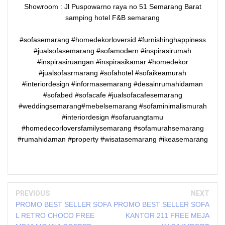
Showroom : Jl Puspowarno raya no 51 Semarang Barat
samping hotel F&B semarang
#sofasemarang #homedekorloversid #furnishinghappiness
#jualsofasemarang #sofamodern #inspirasirumah
#inspirasiruangan #inspirasikamar #homedekor
#jualsofasrmarang #sofahotel #sofaikeamurah
#interiordesign #informasemarang #desainrumahidaman
#sofabed #sofacafe #jualsofacafesemarang
#weddingsemarang#mebelsemarang #sofaminimalismurah
#interiordesign #sofaruangtamu
#homedecorloversfamilysemarang #sofamurahsemarang
#rumahidaman #property #wisatasemarang #ikeasemarang
PREVIOUS
NEXT
PROMO BEST SELLER SOFA
PROMO BEST SELLER SOFA
L RETRO CHOCO FREE
KANTOR 211 FREE MEJA