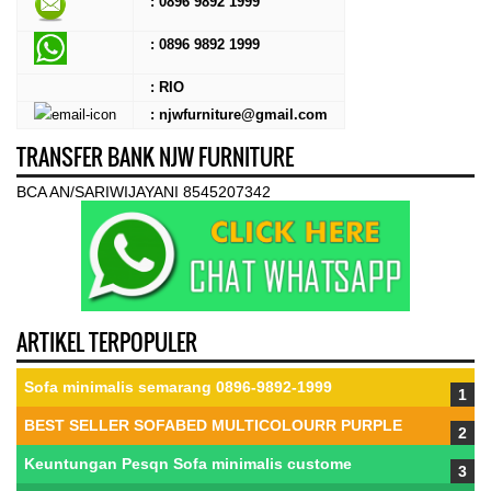
: 0896 9892 1999
:
0896 9892 1999
: RIO
: njwfurniture@gmail.com
TRANSFER BANK NJW FURNITURE
BCA AN/SARIWIJAYANI 8545207342
ARTIKEL TERPOPULER
Sofa minimalis semarang 0896-9892-1999
BEST SELLER SOFABED MULTICOLOURR PURPLE
Keuntungan Pesqn Sofa minimalis custome