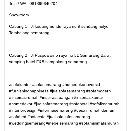
Telp / WA : 081390640204
Showroom
Cabang 1 : Jl kedungmundu raya no 9 sendangmulyo
Tembalang semarang
Cabang 2 : Jl Puspowarno raya no 51 Semarang Barat
samping hotel F&B sampokong semarang
#sofakantor #sofasemarang #homedekorloversid
#furnishinghappiness #jualsofasemarang #sofamodern
#inspirasirumah #inspirasiruangan #inspirasikamar
#homedekor #jualsofasrmarang #sofahotel #sofaikeamurah
#interiordesign #informasemarang #desainrumahidaman
#sofabed #sofacafe #jualsofacafesemarang
#weddingsemarang#mebelsemarang #sofaminimalismurah