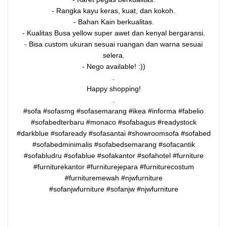
- Rangka kayu keras, kuat, dan kokoh.
- Bahan Kain berkualitas.
- Kualitas Busa yellow super awet dan kenyal bergaransi.
- Bisa custom ukuran sesuai ruangan dan warna sesuai
selera.
- Nego available! :))
.
Happy shopping!
.
#sofa #sofasmg #sofasemarang #ikea #informa #fabelio
#sofabedterbaru #monaco #sofabagus #readystock
#darkblue #sofaready #sofasantai #showroomsofa #sofabed
#sofabedminimalis #sofabedsemarang #sofacantik
#sofabludru #sofablue #sofakantor #sofahotel #furniture
#furniturekantor #furniturejepara #furniturecostum
#furnituremewah #njwfurniture
#sofanjwfurniture #sofanjw #njwfurniture