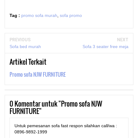
Tag :
promo sofa murah
,
sofa promo
PREVIOUS
NEXT
Sofa bed murah
Sofa 3 seater free meja
Artikel Terkait
Promo sofa NJW FURNITURE
0
Komentar untuk "Promo sofa NJW
FURNITURE"
Untuk pemesanan sofa fast respon silahkan call/wa :
0896-9892-1999