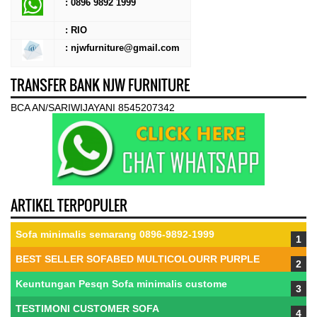
:
0896 9892 1999
: RIO
: njwfurniture@gmail.com
TRANSFER BANK NJW FURNITURE
BCA AN/SARIWIJAYANI 8545207342
ARTIKEL TERPOPULER
Sofa minimalis semarang 0896-9892-1999
BEST SELLER SOFABED MULTICOLOURR PURPLE
Keuntungan Pesqn Sofa minimalis custome
TESTIMONI CUSTOMER SOFA