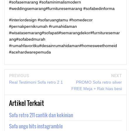
#sofasemarang #sofaminimalismodern
#weddingsemarang#furnituresemarang #sofabedinforma
#interiordesign #sofaruangtamu #homedecor
#pernakpernikrumah #rumahidaman
#wisatasemarang#sofapati#semarangdekor#furnituresemar
ang#sofabedmurah
#rumahfavoritku#desainrumahidaman#homesweethomeid
#acehardwarepemuda
PREVIOUS
NEXT
Real Testimoni Sofa retro 2 1
PROMO Sofa retro silver
FREE Meja + Rak hias besi
Artikel Terkait
Sofa retro 211 cantik dan kekinian
Sofa ungu hits instagramble