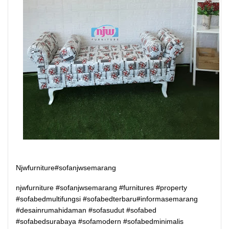
Njwfurniture#sofanjwsemarang
njwfurniture #sofanjwsemarang #furnitures #property
#sofabedmultifungsi #sofabedterbaru#informasemarang
#desainrumahidaman #sofasudut #sofabed
#sofabedsurabaya #sofamodern #sofabedminimalis