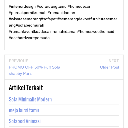
#interiordesign #sofaruangtamu #homedecor
#pernakpernikrumah #rumahidaman
#wisatasemarang#sofapati#semarangdekor#furnituresemar
ang#sofabedmurah
#rumahfavoritku#desainrumahidaman#homesweethomeid
#acehardwarepemuda
PREVIOUS
NEXT
PROMO OFF 50% Puff Sofa
Older Post
shabby Paris
Artikel Terkait
Sofa Minimalis Modern
meja kursi tamu
Sofabed Animasi