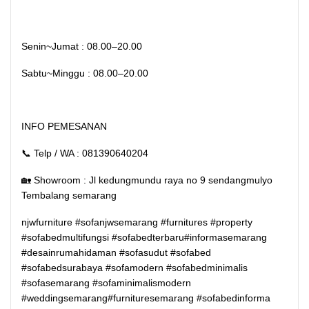
Senin~Jumat : 08.00–20.00
Sabtu~Minggu : 08.00–20.00
INFO PEMESANAN
📞 Telp / WA : 081390640204
🏡 Showroom : Jl kedungmundu raya no 9 sendangmulyo
Tembalang semarang
njwfurniture #sofanjwsemarang #furnitures #property
#sofabedmultifungsi #sofabedterbaru#informasemarang
#desainrumahidaman #sofasudut #sofabed
#sofabedsurabaya #sofamodern #sofabedminimalis
#sofasemarang #sofaminimalismodern
#weddingsemarang#furnituresemarang #sofabedinforma