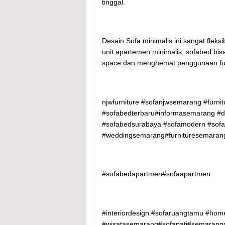
tinggal.
Desain Sofa minimalis ini sangat fleks
unit apartemen minimalis, sofabed bis
space dan menghemat penggunaan fur
njwfurniture #sofanjwsemarang #furnit
#sofabedterbaru#informasemarang #d
#sofabedsurabaya #sofamodern #sofa
#weddingsemarang#furnituresemaran
#sofabedapartmen#sofaapartmen
#interiordesign #sofaruangtamu #ho
#wisatasemarang#sofapati#semarang