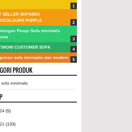
T SELLER SOFABED
TICOLOURR PURPLE
tungan Pesqn Sofa minimalis
tome
TIMONI CUSTOMER SOFA
onen sofa minimalis dan modern
EGORI PRODUK
 sofa minimalis
P
024
(5)
021
(133)