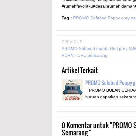
#rumahfavoritku#desainrumahidama
Tag :
PROMO Sofabed Poppy grey n
PREVIOUS
PROMO Sofabed murah Red grey NJ
FURNITURE Semarang
Artikel Terkait
PROMO Sofabed Poppy g
PROMO BULAN CERIAAA ke
buruan dapatkan sekaran
0
Komentar untuk "PROMO S
Semarang "