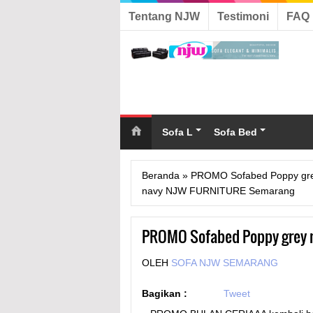
Tentang NJW
Testimoni
FAQ
Sofa L
Sofa Bed
Beranda
»
PROMO Sofabed Poppy gr
navy NJW FURNITURE Semarang
PROMO Sofabed Poppy grey 
OLEH
SOFA NJW SEMARANG
Bagikan :
Tweet