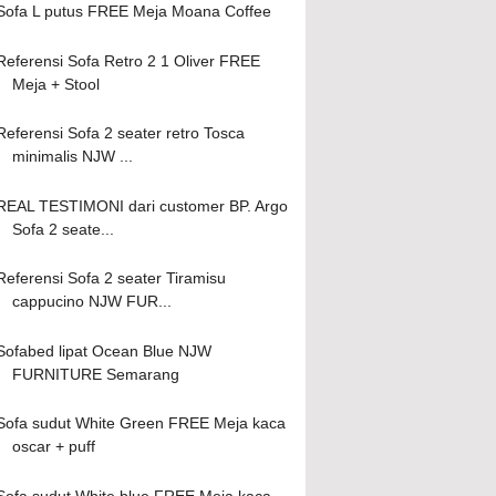
Sofa L putus FREE Meja Moana Coffee
Referensi Sofa Retro 2 1 Oliver FREE
Meja + Stool
Referensi Sofa 2 seater retro Tosca
minimalis NJW ...
REAL TESTIMONI dari customer BP. Argo
Sofa 2 seate...
Referensi Sofa 2 seater Tiramisu
cappucino NJW FUR...
Sofabed lipat Ocean Blue NJW
FURNITURE Semarang
Sofa sudut White Green FREE Meja kaca
oscar + puff
Sofa sudut White blue FREE Meja kaca