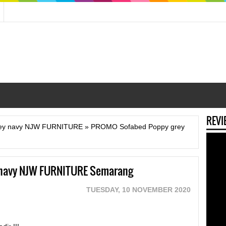
REVI
ey navy NJW FURNITURE
»
PROMO Sofabed Poppy grey
navy NJW FURNITURE Semarang
TUESDAY, 10 NOVEMBER 2020