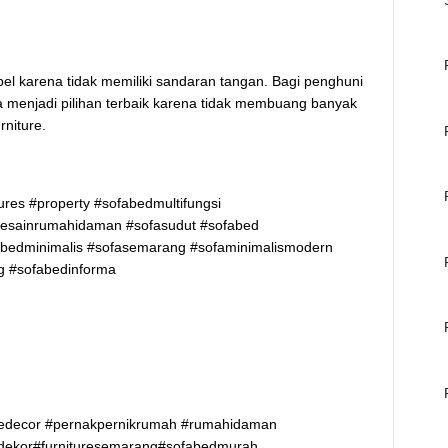
ibel karena tidak memiliki sandaran tangan. Bagi penghuni
a menjadi pilihan terbaik karena tidak membuang banyak
niture.
ures #property #sofabedmultifungsi
esainrumahidaman #sofasudut #sofabed
bedminimalis #sofasemarang #sofaminimalismodern
g #sofabedinforma
medecor #pernakpernikrumah #rumahidaman
dekor#furnituresemarang#sofabedmurah