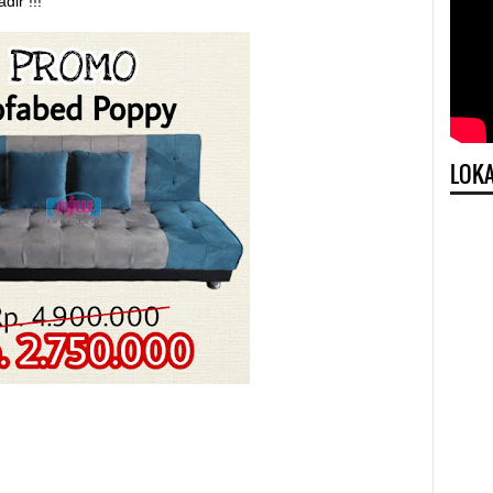
r !!!
LOKA