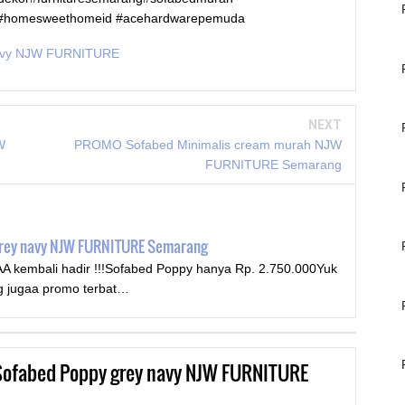
n#homesweethomeid #acehardwarepemuda
avy NJW FURNITURE
NEXT
W
PROMO Sofabed Minimalis cream murah NJW
FURNITURE Semarang
rey navy NJW FURNITURE Semarang
mbali hadir !!!Sofabed Poppy hanya Rp. 2.750.000Yuk
g jugaa promo terbat…
ofabed Poppy grey navy NJW FURNITURE