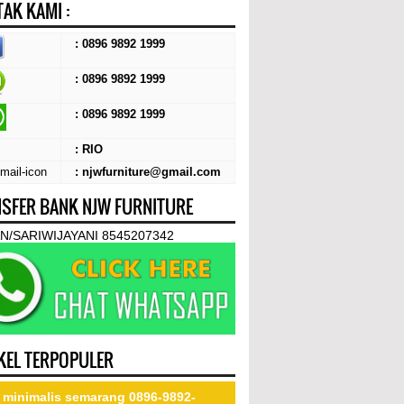
AK KAMI :
: 0896 9892 1999
: 0896 9892 1999
:
0896 9892 1999
: RIO
: njwfurniture@gmail.com
SFER BANK NJW FURNITURE
N/SARIWIJAYANI 8545207342
KEL TERPOPULER
 minimalis semarang 0896-9892-