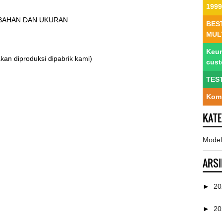
1999
, BAHAN DAN UKURAN
BES
MUL
Keun
kan diproduksi dipabrik kami)
cus
TES
Komp
KAT
Model
ARSI
►
2
►
2