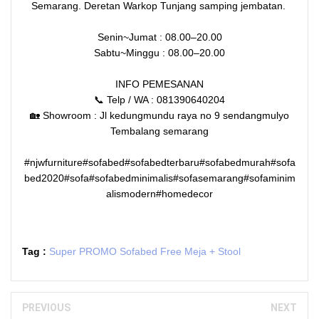
Semarang. Deretan Warkop Tunjang samping jembatan.
Senin~Jumat : 08.00–20.00
Sabtu~Minggu : 08.00–20.00
INFO PEMESANAN
📞 Telp / WA : 081390640204
🏡 Showroom : Jl kedungmundu raya no 9 sendangmulyo
Tembalang semarang
#njwfurniture#sofabed#sofabedterbaru#sofabedmurah#sofa
bed2020#sofa#sofabedminimalis#sofasemarang#sofaminim
alismodern#homedecor
Tag :
Super PROMO Sofabed Free Meja + Stool
PREVIOUS
NEXT