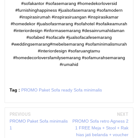
#sofakantor #sofasemarang #homedekorloversid
#furnishinghappiness #jualsofasemarang #sofamodern
#inspirasirumah #inspirasiruangan #inspirasikamar
#homedekor #jualsofasrmarang #sofahotel #sofaikeamurah
#interiordesign #informasemarang #desainrumahidaman
#sofabed #sofacafe #jualsofacafesemarang
#weddingsemarang#mebelsemarang #sofaminimalismurah
#interiordesign #sofaruangtamu
#homedecorloversfamilysemarang #sofamurahsemarang
#rumahid
Tag :
PROMO Paket Sofa ready Sofa minimalis
PREVIOUS
NEXT
PROMO Paket Sofa minimalis
PROMO Sofa retro Agness 2
1
1 FREE Meja + Stool + Rak
hias jati belanda + voucher