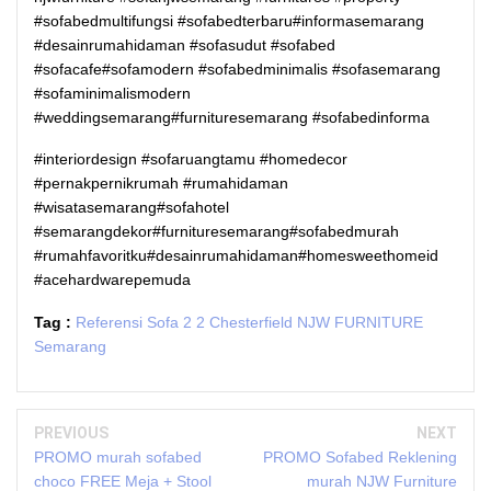
#sofabedmultifungsi #sofabedterbaru#informasemarang
#desainrumahidaman #sofasudut #sofabed
#sofacafe#sofamodern #sofabedminimalis #sofasemarang
#sofaminimalismodern
#weddingsemarang#furnituresemarang #sofabedinforma
#interiordesign #sofaruangtamu #homedecor
#pernakpernikrumah #rumahidaman
#wisatasemarang#sofahotel
#semarangdekor#furnituresemarang#sofabedmurah
#rumahfavoritku#desainrumahidaman#homesweethomeid
#acehardwarepemuda
Tag :
Referensi Sofa 2 2 Chesterfield NJW FURNITURE
Semarang
PREVIOUS
NEXT
PROMO murah sofabed
PROMO Sofabed Reklening
choco FREE Meja + Stool
murah NJW Furniture