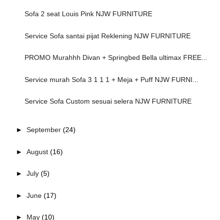
Sofa 2 seat Louis Pink NJW FURNITURE
Service Sofa santai pijat Reklening NJW FURNITURE
PROMO Murahhh Divan + Springbed Bella ultimax FREE...
Service murah Sofa 3 1 1 1 + Meja + Puff NJW FURNI...
Service Sofa Custom sesuai selera NJW FURNITURE
►
September
(24)
►
August
(16)
►
July
(5)
►
June
(17)
►
May
(10)