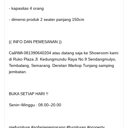
- kapasitas 4 orang
- dimensi produk 2 seater panjang 150cm
(( INFO DAN PEMESANAN ))
Call/WA 081390640204 atau datang saja ke Showroom kami
di Ruko Plaza Jl. Kedungmundu Raya No.9 Sendangmulyo,
Tembalang, Semarang. Deretan Warkop Tunjang samping
jembatan.
BUKA SETIAP HARI !!
Senin~Minggu : 08.00–20.00
njwfurniture #sofanjwsemarang #furnitures #property