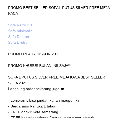
PROMO BEST SELLER SOFA L PUTUS SILVER FREE MEJA
KACA
Sofa Retro 2 1
Sofa minimalis
Sofa Dacron
Sofa L retro
PROMO READY DISKON 20%
PROMO KHUSUS BULAN INII SAJA!!!
SOFA L PUTUS SILVER FREE MEJA KACA BEST SELLER
SOFA 2021
Langsung order sekarang juga ❤️
- Lonjoran L bisa pindah kanan maupun kiri
- Bergaransi Rangka 1 tahun
- FREE ongkir Kota semarang
- FREE bantal sandaran Dacron yang super empuk