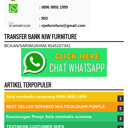
:
0896 9892 1999
: RIO
: njwfurniture@gmail.com
TRANSFER BANK NJW FURNITURE
BCA AN/SARIWIJAYANI 8545207342
ARTIKEL TERPOPULER
Sofa minimalis semarang 0896-9892-1999
BEST SELLER SOFABED MULTICOLOURR PURPLE
Keuntungan Pesqn Sofa minimalis custome
TESTIMONI CUSTOMER SOFA