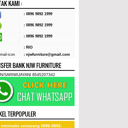
AK KAMI :
: 0896 9892 1999
: 0896 9892 1999
:
0896 9892 1999
: RIO
: njwfurniture@gmail.com
SFER BANK NJW FURNITURE
N/SARIWIJAYANI 8545207342
KEL TERPOPULER
 minimalis semarang 0896-9892-