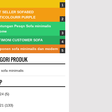
T SELLER SOFABED
TICOLOURR PURPLE
tungan Pesqn Sofa minimalis
tome
TIMONI CUSTOMER SOFA
onen sofa minimalis dan modern
EGORI PRODUK
 sofa minimalis
P
024
(5)
021
(133)