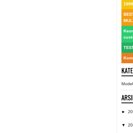
1999
BES
MUL
Keun
cus
TES
Komp
KAT
Model
ARSI
►
2
▼
2