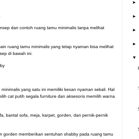
►
s
►
ep dan contoh ruang tamu minimalis tanpa melihat
►
►
in ruang tamu minimalis yang tetap nyaman bisa melihat
sep di bawah ini.
▼
bby
inimalis yang satu ini memiliki kesan nyaman sekali. Hal
lih cat putih segala furniture dan aksesoris memilih warna
fa, bantal sofa, meja, karpet, gorden, dan pernik-pernik
dan gorden memberikan sentuhan shabby pada ruang tamu