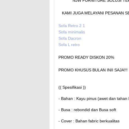
NJW FURNITURE SOLUSI TE
KAMI JUGA MELAYANI PESANAN S
Sofa Retro 2 1
Sofa minimalis
Sofa Dacron
Sofa L retro
PROMO READY DISKON 20%
PROMO KHUSUS BULAN INII SAJA!!!
(( Spesifikasi ))
- Bahan : Kayu pinus (awet dan tahan
- Busa : rebondid dan Busa soft
- Cover : Bahan fabric berkualitas